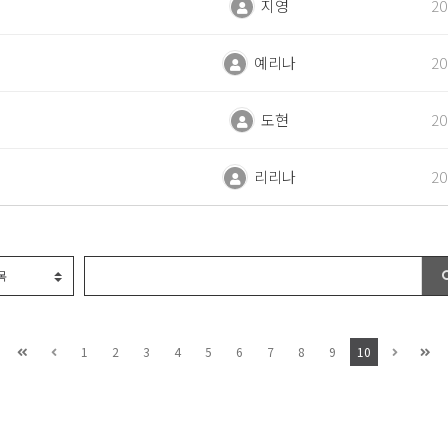
지영
20
예리나
20
도현
20
리리나
20
1
2
3
4
5
6
7
8
9
10