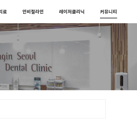
치료
인비절라인
레이저클리닉
커뮤니티