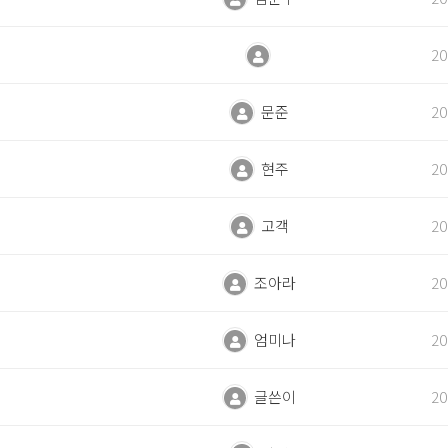
20
문준
20
현주
20
고객
20
조아라
20
엄미나
20
글쓴이
20