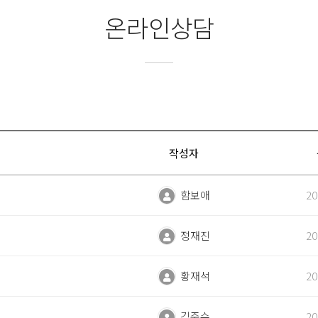
온라인상담
작성자
함보애
20
정재진
20
황재석
20
김준수
20